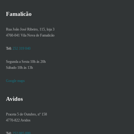
Famalicão
Rua João José Ribeiro, 115, loja 3
4760-041 Vila Nova de Famalicão
Tel:
252 319 040
Segunda a Sexta 10h ás 20h
Sábado 10h às 13h
Google maps
Avidos
Praceta 5 de Outubro, nº 158
4770-822 Avidos
Tel:
252 085 099