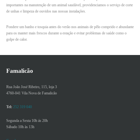
importantes na manutenção de um animal saudável, providenciamos o serviço de corte
de unhas e limpeza de ouvidos nas nossas instalações.
Pondere um banho e tosquia antes do verão nos animais de pêlo comprido e abundante
para os manter mais frescos durante a estação e evitar problemas de saúde como o
golpe de calor.
Famalicão
Rua João José Ribeiro, 115, loja 3
4760-041 Vila Nova de Famalicão
Tel:
252 319 040
Segunda a Sexta 10h ás 20h
Sábado 10h às 13h