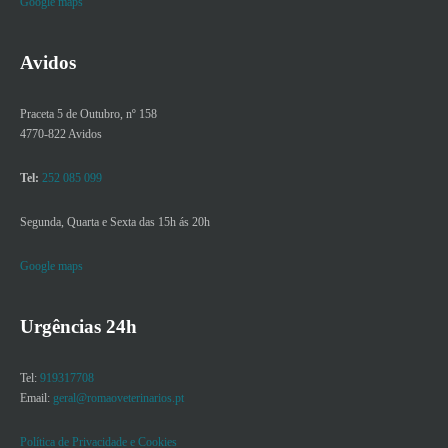
Google maps
Avidos
Praceta 5 de Outubro, nº 158
4770-822 Avidos
Tel:
252 085 099
Segunda, Quarta e Sexta das 15h ás 20h
Google maps
Urgências 24h
Tel:
919317708
Email:
geral@romaoveterinarios.pt
Política de Privacidade e Cookies