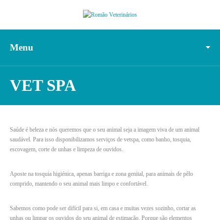
Menu
VET SPA
Saúde é beleza e nós queremos que o seu animal seja a imagem viva de um animal
saudável. Para isso disponibilizamos serviços de vetspa, como banho, tosquia,
escovagem, corte de unhas e limpeza de ouvidos.
Aposte na tosquia higiénica, apenas barriga e zona genital, para animais de pêlo
comprido, mantendo o seu animal mais limpo e confortável.
Sabemos como pode ser difícil para si, em casa e muitas vezes sozinho, cortar as
unhas ou limpar os ouvidos do seu animal de estimação. Porque são elementos