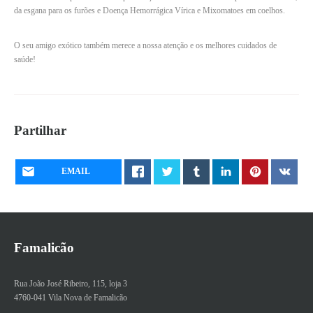
da esgana para os furões e Doença Hemorrágica Vírica e Mixomatoes em coelhos.
O seu amigo exótico também merece a nossa atenção e os melhores cuidados de
saúde!
Partilhar
EMAIL
Famalicão
Rua João José Ribeiro, 115, loja 3
4760-041 Vila Nova de Famalicão