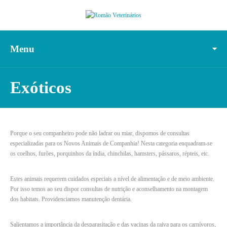
Menu
Exóticos
Porque o seu companheiro pode não ladrar ou miar, dispomos de consultas
especializadas para os Novos Animais de Companhia! Nesta categoria enquadram-se
os coelhos, furões, porquinhos da índia, chinchilas, hamsters, pássaros, répteis, etc.
Estes animais requerem cuidados especiais a nível de alimentação e de meio ambiente.
Por isso temos ao seu dispor consultas de nutrição e aconselhamento na montagem
dos habitats. Providenciamos manutenção dentária.
Salientamos a importância da desparasitação e das vacinas da raiva para os carnívoros,